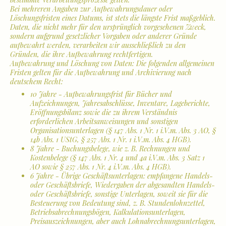
Bei mehreren Angaben zur Aufbewahrungsdauer oder
Löschungsfristen eines Datums, ist stets die längste Frist maßgeblich.
Daten, die nicht mehr für den ursprünglich vorgesehenen Zweck,
sondern aufgrund gesetzlicher Vorgaben oder anderer Gründe
aufbewahrt werden, verarbeiten wir ausschließlich zu den
Gründen, die ihre Aufbewahrung rechtfertigen.
Aufbewahrung und Löschung von Daten: Die folgenden allgemeinen
Fristen gelten für die Aufbewahrung und Archivierung nach
deutschem Recht:
10 Jahre - Aufbewahrungsfrist für Bücher und
Aufzeichnungen, Jahresabschlüsse, Inventare, Lageberichte,
Eröffnungsbilanz sowie die zu ihrem Verständnis
erforderlichen Arbeitsanweisungen und sonstigen
Organisationsunterlagen (§ 147 Abs. 1 Nr. 1 i.V.m. Abs. 3 AO, §
14b Abs. 1 UStG, § 257 Abs. 1 Nr. 1 i.V.m. Abs. 4 HGB).
8 Jahre - Buchungsbelege, wie z. B. Rechnungen und
Kostenbelege (§ 147 Abs. 1 Nr. 4 und 4a i.V.m. Abs. 3 Satz 1
AO sowie § 257 Abs. 1 Nr. 4 i.V.m. Abs. 4 HGB).
6 Jahre - Übrige Geschäftsunterlagen: empfangene Handels-
oder Geschäftsbriefe, Wiedergaben der abgesandten Handels-
oder Geschäftsbriefe, sonstige Unterlagen, soweit sie für die
Besteuerung von Bedeutung sind, z. B. Stundenlohnzettel,
Betriebsabrechnungsbögen, Kalkulationsunterlagen,
Preisauszeichnungen, aber auch Lohnabrechnungsunterlagen,