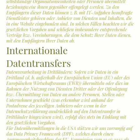
selbstständige Organisationseinheiten oder Personen übermittelt
beziehungsweise ihnen gegenüber offengelegt werden. Zu den
Empfängern dieser Daten können z. B. mit IT-Aufgaben beauftragte
Dienstleister gehören oder Anbieter von Diensten und Inhalten, die
in eine Website eingebunden sind. In solchen Fällen beachten wir die
gesetzlichen Vorgaben und schließen insbesondere entsprechende
Verträge bzw. Vereinbarungen, die dem Schutz Ihrer Daten dienen,
mit den Empfängern Ihrer Daten ab.
Internationale
Datentransfers
Datenverarbeitung in Drittländern: Sofern wir Daten in ein
Drittland (d. h. außerhalb der Europäischen Union (EU) oder des
Europäischen Wirtschaftsraums (EWR)) übermitteln oder dies im
Rahmen der Nutzung von Diensten Dritter oder der Offenlegung
bzw. Übermittlung von Daten an andere Personen, Stellen oder
Unternehmen geschieht (was erkennbar wird anhand der
Postadresse des jeweiligen Anbieters oder wenn in der
Datenschutzerklärung ausdrücklich auf den Datentransfer in
Drittländer hingewiesen wird), erfolgt dies stets im Einklang mit
den gesetzlichen Vorgaben.
Für Datenübermittlungen in die USA stützen wir uns vorrangig auf
das Data Privacy Framework (DPF), welches durch einen
Angemessenheitsbeschluss der EU-Kommission vom 10.07.2023 als