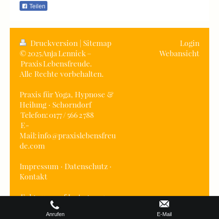
Teilen
Druckversion
|
Sitemap
Login
© 2025 Anja Lennick –
Webansicht
Praxis Lebensfreude.
Alle Rechte vorbehalten.
Praxis für Yoga, Hypnose &
Heilung · Schorndorf
Telefon: 0177 / 566 2 788
E-
Mail: info@praxislebensfreu
de.com
Impressum
·
Datenschutz
·
Kontakt
Folge uns auf Instagram:
@praxislebensfreude
Anrufen
E-Mail