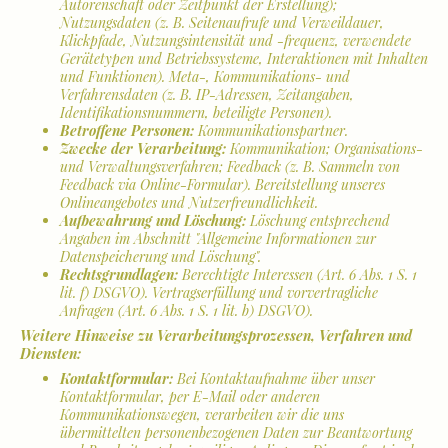
Autorenschaft oder Zeitpunkt der Erstellung);
Nutzungsdaten (z. B. Seitenaufrufe und Verweildauer,
Klickpfade, Nutzungsintensität und -frequenz, verwendete
Gerätetypen und Betriebssysteme, Interaktionen mit Inhalten
und Funktionen). Meta-, Kommunikations- und
Verfahrensdaten (z. B. IP-Adressen, Zeitangaben,
Identifikationsnummern, beteiligte Personen).
Betroffene Personen:
Kommunikationspartner.
Zwecke der Verarbeitung:
Kommunikation; Organisations-
und Verwaltungsverfahren; Feedback (z. B. Sammeln von
Feedback via Online-Formular). Bereitstellung unseres
Onlineangebotes und Nutzerfreundlichkeit.
Aufbewahrung und Löschung:
Löschung entsprechend
Angaben im Abschnitt "Allgemeine Informationen zur
Datenspeicherung und Löschung".
Rechtsgrundlagen:
Berechtigte Interessen (Art. 6 Abs. 1 S. 1
lit. f) DSGVO). Vertragserfüllung und vorvertragliche
Anfragen (Art. 6 Abs. 1 S. 1 lit. b) DSGVO).
Weitere Hinweise zu Verarbeitungsprozessen, Verfahren und
Diensten:
Kontaktformular:
Bei Kontaktaufnahme über unser
Kontaktformular, per E-Mail oder anderen
Kommunikationswegen, verarbeiten wir die uns
übermittelten personenbezogenen Daten zur Beantwortung