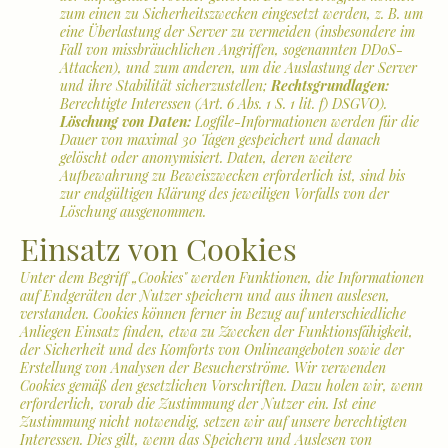
zum einen zu Sicherheitszwecken eingesetzt werden, z. B. um
eine Überlastung der Server zu vermeiden (insbesondere im
Fall von missbräuchlichen Angriffen, sogenannten DDoS-
Attacken), und zum anderen, um die Auslastung der Server
und ihre Stabilität sicherzustellen;
Rechtsgrundlagen:
Berechtigte Interessen (Art. 6 Abs. 1 S. 1 lit. f) DSGVO).
Löschung von Daten:
Logfile-Informationen werden für die
Dauer von maximal 30 Tagen gespeichert und danach
gelöscht oder anonymisiert. Daten, deren weitere
Aufbewahrung zu Beweiszwecken erforderlich ist, sind bis
zur endgültigen Klärung des jeweiligen Vorfalls von der
Löschung ausgenommen.
Einsatz von Cookies
Unter dem Begriff „Cookies" werden Funktionen, die Informationen
auf Endgeräten der Nutzer speichern und aus ihnen auslesen,
verstanden. Cookies können ferner in Bezug auf unterschiedliche
Anliegen Einsatz finden, etwa zu Zwecken der Funktionsfähigkeit,
der Sicherheit und des Komforts von Onlineangeboten sowie der
Erstellung von Analysen der Besucherströme. Wir verwenden
Cookies gemäß den gesetzlichen Vorschriften. Dazu holen wir, wenn
erforderlich, vorab die Zustimmung der Nutzer ein. Ist eine
Zustimmung nicht notwendig, setzen wir auf unsere berechtigten
Interessen. Dies gilt, wenn das Speichern und Auslesen von