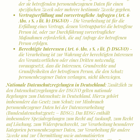
der sie betreffenden personenbezogenen Daten für einen
spezifischen Zweck oder mehrere bestimmte Zwecke gegeben.
Vertragserfüllung und vorvertragliche Anfragen (Art. 6
Abs. 1 S. 1 lit. b) DSGVO)
- Die Verarbeitung ist für die
Erfüllung eines Vertrags, dessen Vertragspartei die betroffene
Person ist, oder zur Durchführung vorvertraglicher
Maßnahmen erforderlich, die auf Anfrage der betroffenen
Person erfolgen.
Berechtigte Interessen (Art. 6 Abs. 1 S. 1 lit. f) DSGVO)
-
die Verarbeitung ist zur Wahrung der berechtigten Interessen
des Verantwortlichen oder eines Dritten notwendig,
vorausgesetzt, dass die Interessen, Grundrechte und
Grundfreiheiten der betroffenen Person, die den Schutz
personenbezogener Daten verlangen, nicht überwiegen.
Nationale Datenschutzregelungen in Deutschland:
Zusätzlich zu
den Datenschutzregelungen der DSGVO gelten nationale
Regelungen zum Datenschutz in Deutschland. Hierzu gehört
insbesondere das Gesetz zum Schutz vor Missbrauch
personenbezogener Daten bei der Datenverarbeitung
(Bundesdatenschutzgesetz – BDSG). Das BDSG enthält
insbesondere Spezialregelungen zum Recht auf Auskunft, zum Recht
auf Löschung, zum Widerspruchsrecht, zur Verarbeitung besonderer
Kategorien personenbezogener Daten, zur Verarbeitung für andere
Zwecke und zur Übermittlung sowie automatisierten