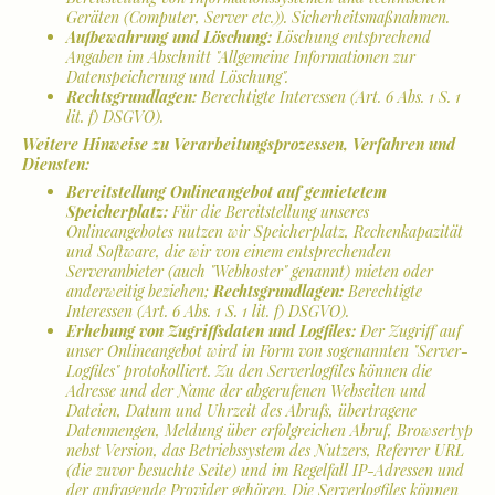
Geräten (Computer, Server etc.)). Sicherheitsmaßnahmen.
Aufbewahrung und Löschung:
Löschung entsprechend
Angaben im Abschnitt "Allgemeine Informationen zur
Datenspeicherung und Löschung".
Rechtsgrundlagen:
Berechtigte Interessen (Art. 6 Abs. 1 S. 1
lit. f) DSGVO).
Weitere Hinweise zu Verarbeitungsprozessen, Verfahren und
Diensten:
Bereitstellung Onlineangebot auf gemietetem
Speicherplatz:
Für die Bereitstellung unseres
Onlineangebotes nutzen wir Speicherplatz, Rechenkapazität
und Software, die wir von einem entsprechenden
Serveranbieter (auch "Webhoster" genannt) mieten oder
anderweitig beziehen;
Rechtsgrundlagen:
Berechtigte
Interessen (Art. 6 Abs. 1 S. 1 lit. f) DSGVO).
Erhebung von Zugriffsdaten und Logfiles:
Der Zugriff auf
unser Onlineangebot wird in Form von sogenannten "Server-
Logfiles" protokolliert. Zu den Serverlogfiles können die
Adresse und der Name der abgerufenen Webseiten und
Dateien, Datum und Uhrzeit des Abrufs, übertragene
Datenmengen, Meldung über erfolgreichen Abruf, Browsertyp
nebst Version, das Betriebssystem des Nutzers, Referrer URL
(die zuvor besuchte Seite) und im Regelfall IP-Adressen und
der anfragende Provider gehören. Die Serverlogfiles können