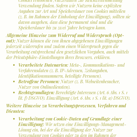
Cookies erhobenen Nutzerdaten zur Reichweitenmessung
Verwendung finden. Sofern wir Nutzern keine expliziten
Angaben zur Art und Speicherdauer von Cookies mitteilen
(z. B. im Rahmen der Einholung der Einwilligung), sollten sie
davon ausgehen, dass diese permanent sind und die
Speicherdauer bis zu zwei Jahre betragen kann.
Allgemeine Hinweise zum Widerruf und Widerspruch (Opt-
out):
Nutzer können die von ihnen abgegebenen Einwilligungen
jederzeit widerrufen und zudem einen Widerspruch gegen die
Verarbeitung entsprechend den gesetzlichen Vorgaben, auch mittels
der Privatsphäre-Einstellungen ihres Browsers, erklären.
Verarbeitete Datenarten:
Meta-, Kommunikations- und
Verfahrensdaten (z. B. IP-Adressen, Zeitangaben,
Identifikationsnummern, beteiligte Personen).
Betroffene Personen:
Nutzer (z. B. Webseitenbesucher,
Nutzer von Onlinediensten).
Rechtsgrundlagen:
Berechtigte Interessen (Art. 6 Abs. 1 S. 1
lit. f) DSGVO). Einwilligung (Art. 6 Abs. 1 S. 1 lit. a) DSGVO).
Weitere Hinweise zu Verarbeitungsprozessen, Verfahren und
Diensten:
Verarbeitung von Cookie-Daten auf Grundlage einer
Einwilligung:
Wir setzen eine Einwilligungs-Management-
Lösung ein, bei der die Einwilligung der Nutzer zur
Verwendung von Cookies oder zu den im Rahmen der