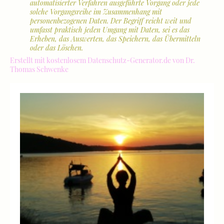
automatisierter Verfahren ausgeführte Vorgang oder jede
solche Vorgangsreihe im Zusammenhang mit
personenbezogenen Daten. Der Begriff reicht weit und
umfasst praktisch jeden Umgang mit Daten, sei es das
Erheben, das Auswerten, das Speichern, das Übermitteln
oder das Löschen.
Erstellt mit kostenlosem Datenschutz-Generator.de von Dr.
Thomas Schwenke